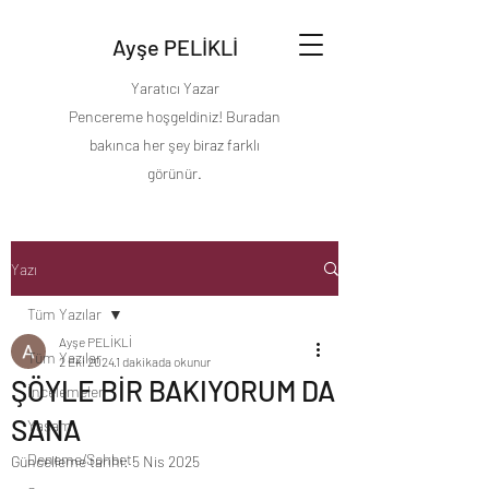
Ayşe PELİKLİ
Yaratıcı Yazar
Pencereme hoşgeldiniz! Buradan
bakınca her şey biraz farklı
görünür.
Yazı
Tüm Yazılar
Ayşe PELİKLİ
Tüm Yazılar
2 Eki 2024
1 dakikada okunur
ŞÖYLE BİR BAKIYORUM DA
İncelemeler
SANA
Yaşam
Deneme/Sohbet
Güncelleme tarihi:
5 Nis 2025