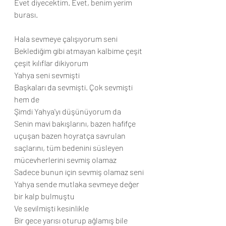
Evet diyecektim. Evet, benim yerim 
burası.
Hala sevmeye çalışıyorum seni
Beklediğim gibi atmayan kalbime çeşit 
çeşit kılıflar dikiyorum
Yahya seni sevmişti
Başkaları da sevmişti. Çok sevmişti 
hem de
Şimdi Yahya'yı düşünüyorum da
Senin mavi bakışlarını, bazen hafifçe 
uçuşan bazen hoyratça savrulan 
saçlarını, tüm bedenini süsleyen 
mücevherlerini sevmiş olamaz
Sadece bunun için sevmiş olamaz seni
Yahya sende mutlaka sevmeye değer 
bir kalp bulmuştu
Ve sevilmişti kesinlikle
Bir gece yarısı oturup ağlamış bile 