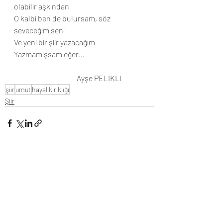
olabilir aşkından
O kalbi ben de bulursam, söz 
seveceğim seni
Ve yeni bir şiir yazacağım
Yazmamışsam eğer... 
                                          Ayşe PELİKLİ
şiir
umut
hayal kırıklığı
Şiir
Son Yazılar
Hepsini Gör