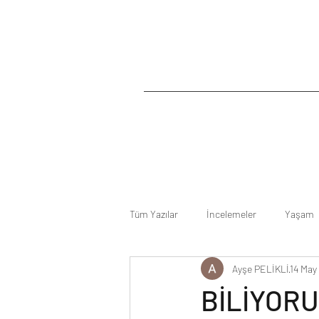
Tüm Yazılar
İncelemeler
Yaşam
Ayşe PELİKLİ
14 May
BİLİYORU