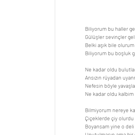
Biliyorum bu haller ge
Gülüşler sevinçler gel
Belki aşık bile oluru
Biliyorum bu boşluk gi
Ne kadar oldu bulutla
Ansızın rüyadan uyan
Nefesin böyle yavaşlam
Ne kadar oldu kalbim
Bilmiyorum nereye k
Çiçeklerde çiy olurd
Boyansam yine o deli 
Unutulmasın ama bir