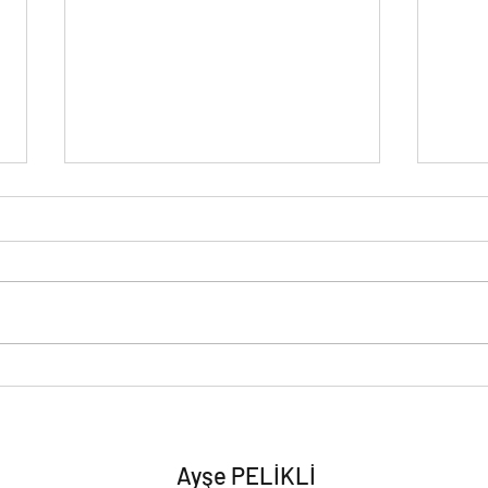
KİNTSUGİ
FARZ
Ayşe PELİKLİ