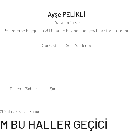
Ayşe PELİKLİ
Yaratıcı Yazar
Pencereme hoşgeldiniz! Buradan bakınca her şey biraz farklı görünür.
Ana Sayfa
CV
Yazılarım
Deneme/Sohbet
Şiir
 2025
1 dakikada okunur
M BU HALLER GEÇİCİ