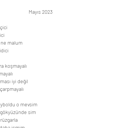
Mayıs 2023
çici
ici
m ne malum
dici
ra koşmayalı
mayalı
ası iyi değil
 çarpmayalı
ayboldu o mevsim
u gökyüzünde sim
rüzgarla
 daha ismim