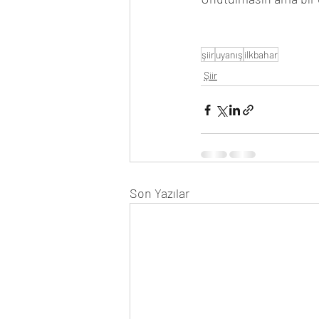
şiir
uyanış
ilkbahar
Şiir
Son Yazılar