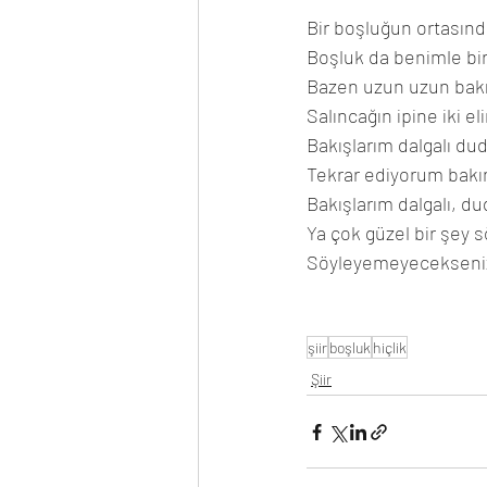
Bir boşluğun ortası
Boşluk da benimle bir
Bazen uzun uzun bak
Salıncağın ipine iki e
Bakışlarım dalgalı du
Tekrar ediyorum bakı
Bakışlarım dalgalı, d
Ya çok güzel bir şey 
Söyleyemeyecekseniz 
şiir
boşluk
hiçlik
Şiir