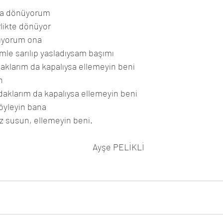
nda dönüyorum
likte dönüyor
ıyorum ona
limle sarılıp yasladıysam başımı
daklarım da kapalıysa ellemeyin beni
n
udaklarım da kapalıysa ellemeyin beni
söyleyin bana
susun, ellemeyin beni. 
                                                                                        Ayşe PELİKLİ