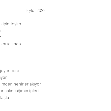
Eylül 2022
n içindeyim
i
mı
 ortasında 
ğuyor beni
ıyor
çimden nehirler akıyor
or salıncağımın ipleri
laşla