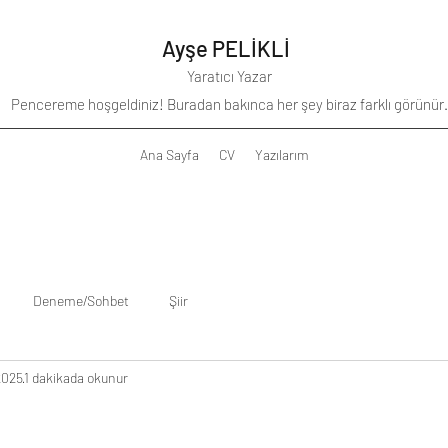
Ayşe PELİKLİ
Yaratıcı Yazar
Pencereme hoşgeldiniz! Buradan bakınca her şey biraz farklı görünür.
Ana Sayfa
CV
Yazılarım
Deneme/Sohbet
Şiir
2025
1 dakikada okunur