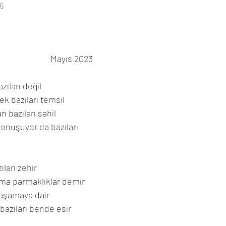
25
Mayıs 2023
zıları değil
k bazıları temsil
 bazıları sahil
konuşuyor da bazıları 
ıları zehir
ama parmaklıklar demir
yaşamaya dair
bazıları bende esir