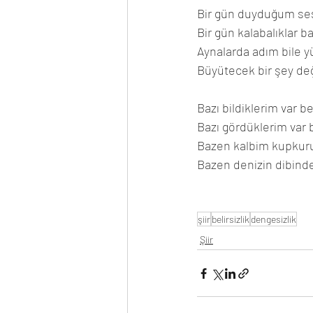
Bir gün duyduğum sesl
Bir gün kalabalıklar ba
Aynalarda adım bile 
Büyütecek bir şey değ
Bazı bildiklerim var be
Bazı gördüklerim var 
Bazen kalbim kupkur
Bazen denizin dibinde
şiir
belirsizlik
dengesizlik
Şiir