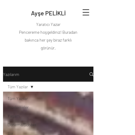
Ayşe PELİKLİ
Yaratıcı Yazar
Pencereme hoşgeldiniz! Buradan
bakınca her şey biraz farklı
görünür.
Yazılarım
Tüm Yazılar
Tüm Yazılar
İncelemeler
Yaşam
Deneme/Sohbet
Şiir